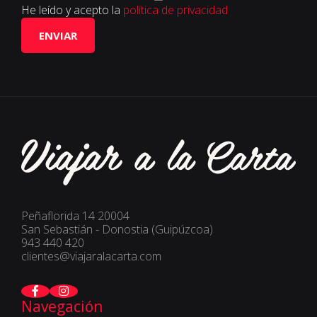
He leído y acepto la
política de privacidad
ENVIAR
Peñaflorida 14 20004
San Sebastián - Donostia (Guipúzcoa)
943 440 420
clientes@viajaralacarta.com
Navegación